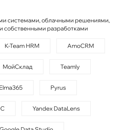
ми системами, облачными решениями,
 и собственными разработками
K-Team HRM
AmoCRM
МойСклад
Teamly
Elma365
Pyrus
1С
Yandex DataLens
Google Data Studio