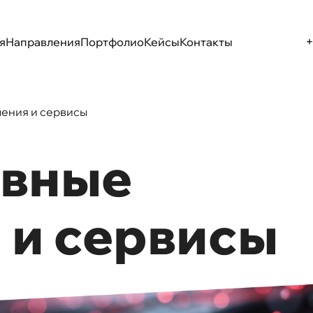
+
я
Направления
Портфолио
Кейсы
Контакты
ения и сервисы
ивные
 и сервисы