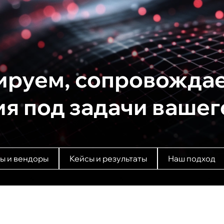
ируем, сопровожда
 под задачи вашег
ы и вендоры
Кейсы и результаты
Наш подход