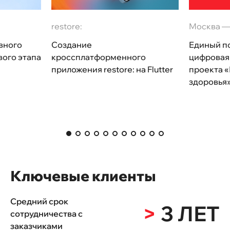
restore:
Москва —
вного
Создание
Единый по
вого этапа
кроссплатформенного
цифровая
приложения restore: на Flutter
проекта 
здоровья
Ключевые клиенты
Средний срок
>
3 ЛЕТ
сотрудничества с
заказчиками