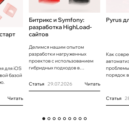
Битрикс и Symfony:
Pyrus д
разработка HighLoad-
сайтов
 старт
Делимся нашим опытом
разработки нагруженных
Как совр
проектов с использованием
автоматиз
гибридных подходов в
проблемы 
я для iOS
разработке.
порядок в
овой базой
ю.
Статья
29.07.2026
Читать
Статья
2
Читать