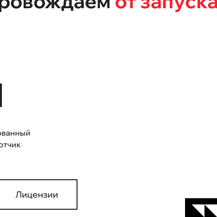
провождаем
от запуска
1
ованный
отчик
Лицензии