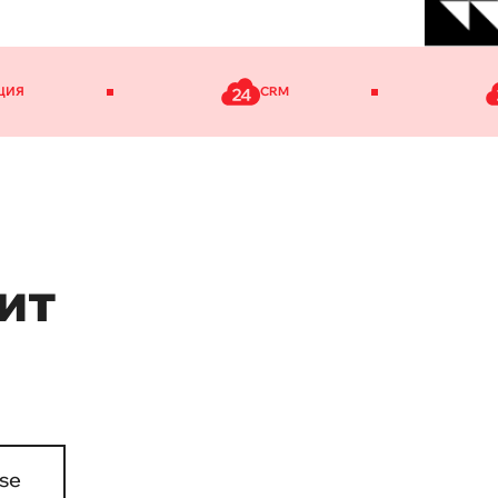
ЦИЯ
CRM
ит
ise