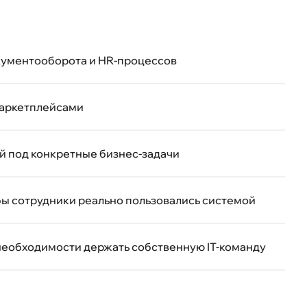
кументооборота и HR-процессов
 маркетплейсами
й под конкретные бизнес-задачи
бы сотрудники реально пользовались системой
необходимости держать собственную IT-команду