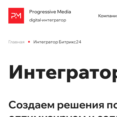
Progressive Media
Компани
digital-интегратор
Главная
Интегратор Битрикс24
Интеграто
Создаем решения по